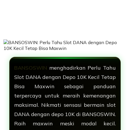
BANSOSWIN
menghadirkan Perlu Tahu
Slot DANA dengan Depo 10K Kecil Tetap
Bisa Maxwin sebagai panduan
terpercaya untuk meraih kemenangan
maksimal. Nikmati sensasi bermain slot
DANA dengan depo 10K di BANSOSWIN.
Raih maxwin meski modal kecil.