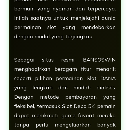
bermain yang nyaman dan terpercaya.
Inilah saatnya untuk menjelajahi dunia
permainan slot yang mendebarkan
dengan modal yang terjangkau.
Sebagai situs resmi, BANSOSWIN
menghadirkan beragam fitur menarik
seperti pilihan permainan Slot DANA
yang lengkap dan mudah diakses.
Dengan metode pembayaran yang
fleksibel, termasuk Slot Depo 5K, pemain
dapat menikmati game favorit mereka
tanpa perlu mengeluarkan banyak