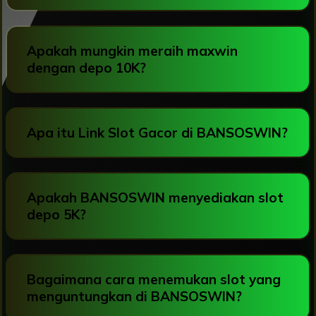
Apakah mungkin meraih maxwin
dengan depo 10K?
Apa itu Link Slot Gacor di BANSOSWIN?
Apakah BANSOSWIN menyediakan slot
depo 5K?
Bagaimana cara menemukan slot yang
menguntungkan di BANSOSWIN?