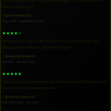
“Cocok banget buat yang cari slot depo 10K, BANSOSWIN
emang terpercaya.”
- @DewiMax123
Depo 10K - September 2023
★★★★☆
“Mantep kali, main di BANSOSWIN cuma depo 10K tapi
hasilnya bisa maxwin, rekomen banget!”
- @AgungJackpot
Maxwin - Agustus 2023
★★★★★
“Senangnya bisa nikmatin slot DANA di BANSOSWIN, meski
modal kecil bisa dapet maxwin.”
- @GacorQueen12
Link Slot Gacor - Juli 2023