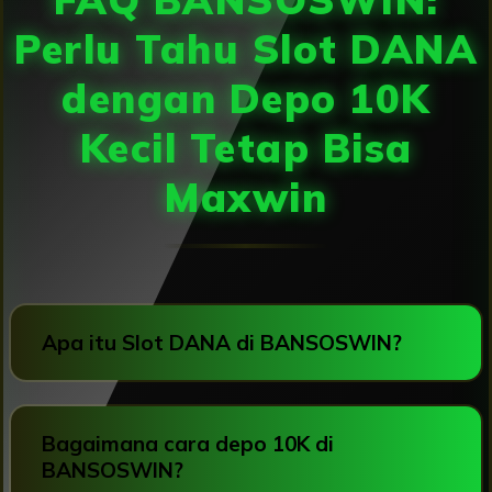
Perlu Tahu Slot DANA
dengan Depo 10K
Kecil Tetap Bisa
Maxwin
Apa itu Slot DANA di BANSOSWIN?
Bagaimana cara depo 10K di
BANSOSWIN?