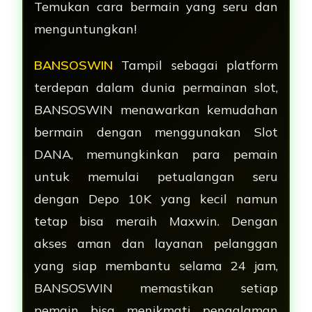
Temukan cara bermain yang seru dan
menguntungkan!
BANSOSWIN
Tampil sebagai platform
terdepan dalam dunia permainan slot,
BANSOSWIN menawarkan kemudahan
bermain dengan menggunakan Slot
DANA, memungkinkan para pemain
untuk memulai petualangan seru
dengan Depo 10K yang kecil namun
tetap bisa meraih Maxwin. Dengan
akses aman dan layanan pelanggan
yang siap membantu selama 24 jam,
BANSOSWIN memastikan setiap
pemain bisa menikmati pengalaman