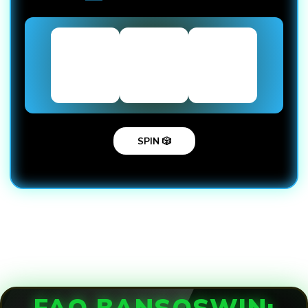
SPIN 🎲
Loading...
FAQ BANSOSWIN: